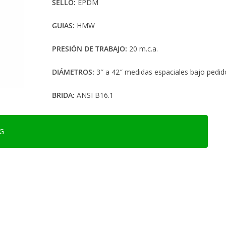
SELLO:
EPDM
GUIAS:
HMW
PRESIÓN DE TRABAJO:
20 m.c.a.
DIÁMETROS:
3″ a 42″ medidas espaciales bajo pedid
BRIDA:
ANSI B16.1
G