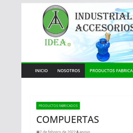
Saltar
al
contenido
INICIO
NOSOTROS
PRODUCTOS FABRIC
PRODUCTOS FABRICADOS
COMPUERTAS
7 de febrero de 2022
apoyo