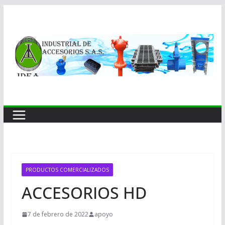
Saltar
al
contenido
PRODUCTOS COMERCIALIZADOS
ACCESORIOS HD
7 de febrero de 2022
apoyo